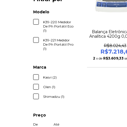
Modelo
K39-220 Medidor
De Ph Portátil Eco
(1)
Balança Eletrônic
Analítica 4200g 0,
K39-221 Medidor
UX4200H Calib
De Ph Portátil Pro
Externa
R$8.024,43
(1)
R$7.218,
2
x de
R$3.609,33
s
Marca
Kasvi (2)
Olen (1)
Shimadzu (1)
Preço
De
Até