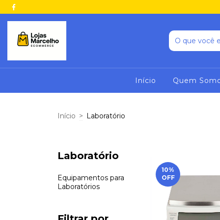
Início
Quem Som
Início
>
Laboratório
Laboratório
10
%
Equipamentos para
OFF
Laboratórios
Filtrar por