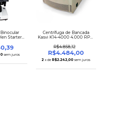
 Binocular
Centrífuga de Bancada
len Starter
Kasvi K14-4000 4.000 RPM
D Bivolt
Digital Bivolt Sem Rotor –
Registro ANVISA
60,39
R$4.858,12
R$4.484,00
20
sem juros
2
x de
R$2.242,00
sem juros