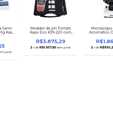
a Semi-
Medidor de pH Portátil
Microscópio
01g Kasvi
Kasvi Eco K39-220 com
Acromático O
ração
Compensação Automática
K55-BSA LE
de Temperatura
R$3.875,29
R$1.8
65
2
x de
R$1.937,65
sem juros
2
x de
R$930,
em juros