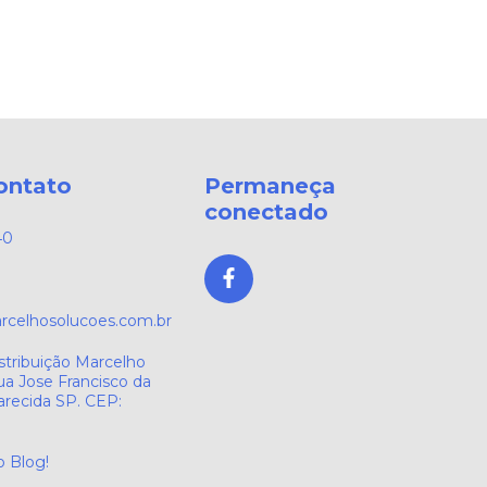
ontato
Permaneça
conectado
40
celhosolucoes.com.br
stribuição Marcelho
ua Jose Francisco da
parecida SP. CEP:
o Blog!