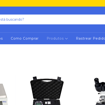
os
Como Comprar
Produtos
Rastrear Pedid