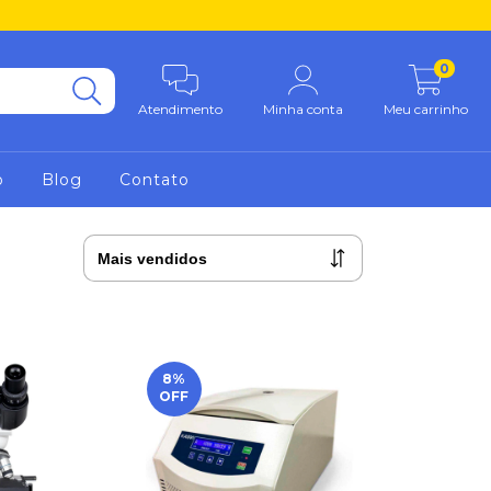
0
Atendimento
Minha conta
Meu carrinho
o
Blog
Contato
8
%
OFF